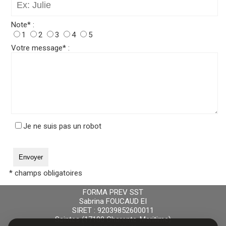
Note* :
1
2
3
4
5
Votre message* :
Je ne suis pas un robot
* champs obligatoires
FORMA PREV SST
Sabrina FOUCAUD EI
SIRET : 92039852600011
Saintes (17100 Charente-Maritime)