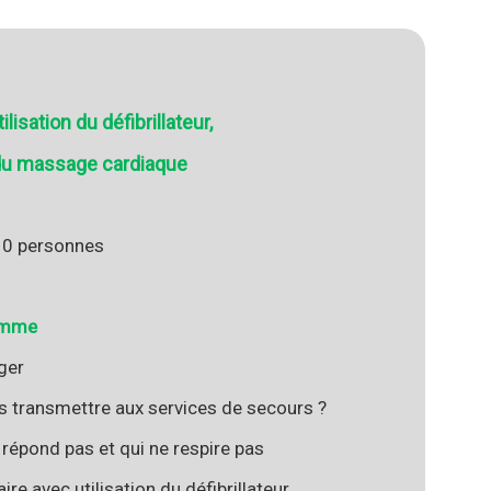
ilisation du défibrillateur,
n du massage cardiaque
10 personnes
amme
ger
ons transmettre aux services de secours ?
e répond pas et qui ne respire pas
re avec utilisation du défibrillateur