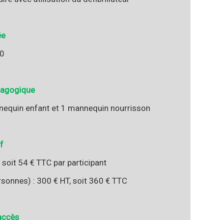
ée
0
dagogique
annequin enfant et 1 mannequin nourrisson
f
 soit 54 € TTC par participant
sonnes) : 300 € HT, soit 360 € TTC
'accès